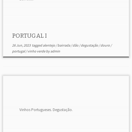
PORTUGAL I
26 Jun, 2023
tagged
alentejo
/
bairrada
/
dão
/
degustação
/
douro
/
portugal
/
vinho verde
by
admin
Vinhos Portugueses. Degustação.