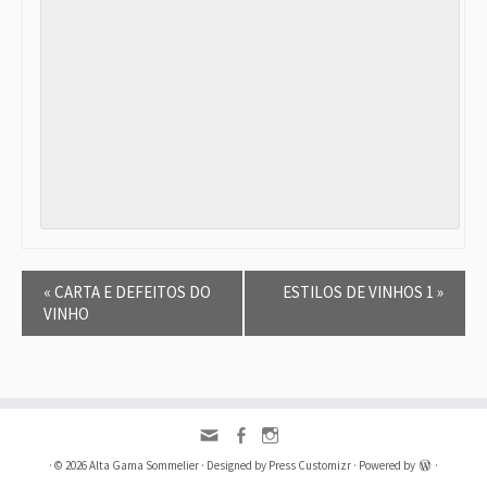
E
«
CARTA E DEFEITOS DO
ESTILOS DE VINHOS 1
»
v
VINHO
e
n
t
o
N
a
v
i
·
© 2026
Alta Gama Sommelier
·
Designed by
Press Customizr
·
Powered by
·
g