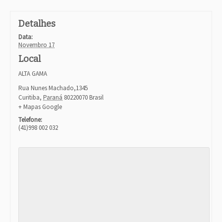
a
v
Detalhes
i
g
Data:
a
Novembro 17
t
Local
i
o
ALTA GAMA
n
Rua Nunes Machado,1345
Curitiba
,
Paraná
80220070
Brasil
+ Mapas Google
Telefone:
(41)998 002 032