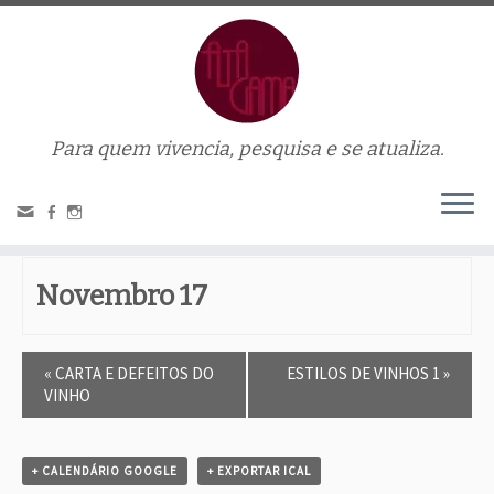
Para quem vivencia, pesquisa e se atualiza.
« Todos Eventos.
ESTILOS DE VINHOS 1
Novembro 17
E
«
CARTA E DEFEITOS DO
ESTILOS DE VINHOS 1
»
v
VINHO
e
n
t
o
+ CALENDÁRIO GOOGLE
+ EXPORTAR ICAL
N