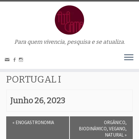
Para quem vivencia, pesquisa e se atualiza.
« Todos Eventos.
This evento has passed.
PORTUGAL I
Junho 26, 2023
E
«
ENOGASTRONOMIA
ORGÂNICO,
v
BIODINÂMICO, VEGANO,
e
NATURAL
»
n