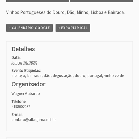
t
o
Vinhos Portugueses do Douro, Dão, Minho, Lisboa e Bairrada.
N
a
v
+ CALENDÁRIO GOOGLE
+ EXPORTAR ICAL
i
g
a
Detalhes
t
i
Data:
o
Junho 26, 2023
n
Evento Etiquetas:
alentejo
,
bairrada
,
dão
,
degustação
,
douro
,
portugal
,
vinho verde
Organizador
Wagner Gabardo
Telefone:
4198002032
E-mail:
contato@altagama.net.br