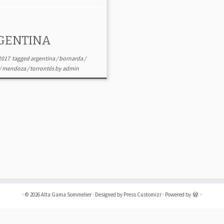
GENTINA
2017
tagged
argentina
/
bornarda
/
/
mendoza
/
torrontés
by
admin
·
© 2026
Alta Gama Sommelier
·
Designed by
Press Customizr
·
Powered by
·