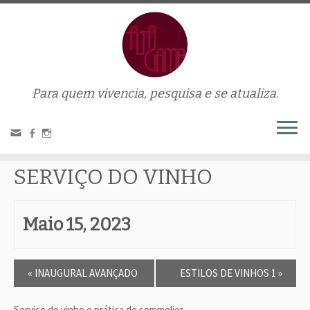
Para quem vivencia, pesquisa e se atualiza.
« Todos Eventos.
This evento has passed.
SERVIÇO DO VINHO
Maio 15, 2023
E
«
INAUGURAL AVANÇADO
ESTILOS DE VINHOS 1
»
v
e
n
Serviço do vinho e prática do sommelier.