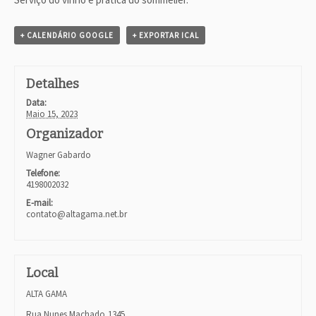
t
o
N
+ CALENDÁRIO GOOGLE
+ EXPORTAR ICAL
a
v
i
Detalhes
g
a
Data:
t
Maio 15, 2023
i
Organizador
o
n
Wagner Gabardo
Telefone:
4198002032
E-mail:
contato@altagama.net.br
Local
ALTA GAMA
Rua Nunes Machado,1345