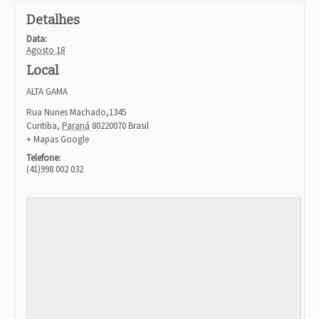
a
Detalhes
v
i
Data:
g
Agosto 18
a
Local
t
i
ALTA GAMA
o
Rua Nunes Machado,1345
n
Curitiba
,
Paraná
80220070
Brasil
+ Mapas Google
Telefone:
(41)998 002 032