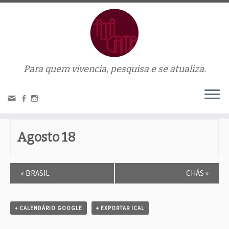
Para quem vivencia, pesquisa e se atualiza.
« Todos Eventos.
PORTUGAL 2
Agosto 18
E
«
BRASIL
CHÁS
»
v
e
n
t
+ CALENDÁRIO GOOGLE
+ EXPORTAR ICAL
o
N