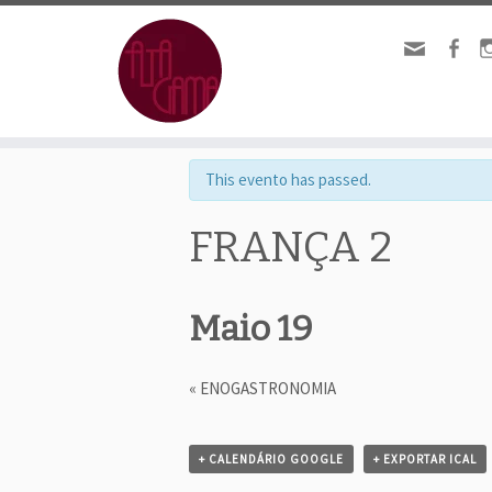
« Todos Eventos.
This evento has passed.
FRANÇA 2
Maio 19
«
ENOGASTRONOMIA
E
v
+ CALENDÁRIO GOOGLE
+ EXPORTAR ICAL
e