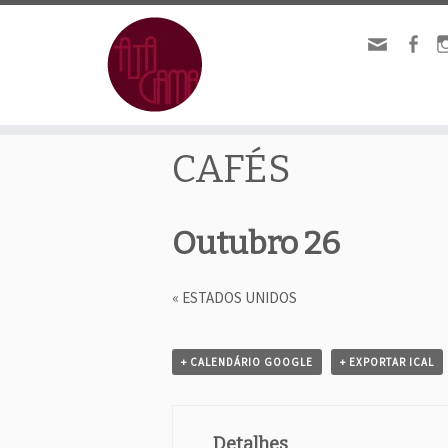
« Todos Eventos.
CAFÉS
Outubro 26
«
ESTADOS UNIDOS
E
v
+ CALENDÁRIO GOOGLE
+ EXPORTAR ICAL
e
n
Detalhes