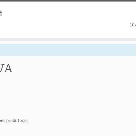
10
VA
iões produtoras.