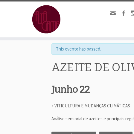
« Todos Eventos.
This evento has passed.
AZEITE DE OLI
Junho 22
«
VITICULTURA E MUDANÇAS CLIMÁTICAS
E
v
Análise sensorial de azeites e principais reg
e