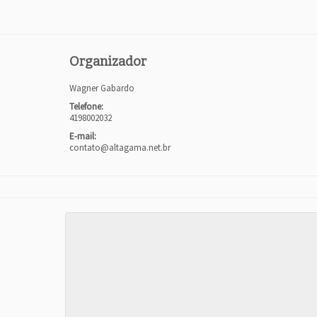
Organizador
Wagner Gabardo
Telefone:
4198002032
E-mail:
contato@altagama.net.br