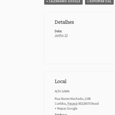
+ CALENDÁRIO GOOGLE
+ EXPORTAR ICAL
n
t
Detalhes
o
Data:
N
Junho 22
a
v
i
g
a
Local
t
ALTA GAMA
i
Rua Nunes Machado,1345
Curitiba
,
Paraná
80220070
Brasil
o
+ Mapas Google