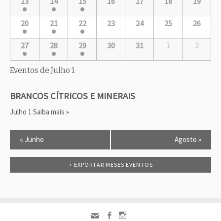
13
14
15
16
17
18
19
ê
s
d
20
21
22
23
24
25
26
e
C
27
28
29
30
31
1
2
a
l
e
Eventos de
Julho 1
n
d
BRANCOS CÍTRICOS E MINERAIS
á
r
Julho 1
Saiba mais »
i
o
N
«
Junho
Agosto
»
a
v
e
+ EXPORTAR MESES EVENTOS
g
a
ç
ã
o
M