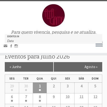
Para quem vivencia, pesquisa e se atualiza.
EVENTOS IN
Eventos para Julho 2026
N
«
Junho
Agosto
»
a
v
e
SEG
TER
QUA
QUI
SEX
SÁB
DOM
g
29
30
1
2
3
4
5
a
ç
ã
6
7
8
9
10
11
12
o
M